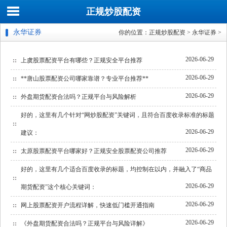
正规炒股配资
永华证券
你的位置：
正规炒股配资
>
永华证券
>
2026-06-29
上虞股票配资平台有哪些？正规安全平台推荐
2026-06-29
**唐山股票配资公司哪家靠谱？专业平台推荐**
2026-06-29
外盘期货配资合法吗？正规平台与风险解析
好的，这里有几个针对“网炒股配资”关键词，且符合百度收录标准的标题
2026-06-29
建议：
2026-06-29
太原股票配资平台哪家好？正规安全股票配资公司推荐
好的，这里有几个适合百度收录的标题，均控制在以内，并融入了“商品
2026-06-29
期货配资”这个核心关键词：
2026-06-29
网上股票配资开户流程详解，快速低门槛开通指南
2026-06-29
《外盘期货配资合法吗？正规平台与风险详解》